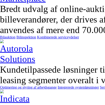
Bredt udvalg af online-aukt
billeverandører, der drives 
anvendes af mere end 70.00
Bilauktion
Bilinspektion
Kombinerede serviceydelser
Kundetilpassede løsninger t
leasing segmenter overalt i 
Optimering og styring af arbejdsgange
Integrerede systemløsninger
Ser