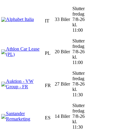
Slutter
fredag
Alphabet Italia
33 Biler
7/8-26
IT
kl.
11:00
Slutter
fredag
Athlon Car Lease
20 Biler
7/8-26
PL
(PL)
kl.
11:00
Slutter
fredag
Auktion - VW
27 Biler
7/8-26
FR
Group - FR
kl.
11:30
Slutter
fredag
Santander
14 Biler
7/8-26
ES
Remarketing
kl.
11:30