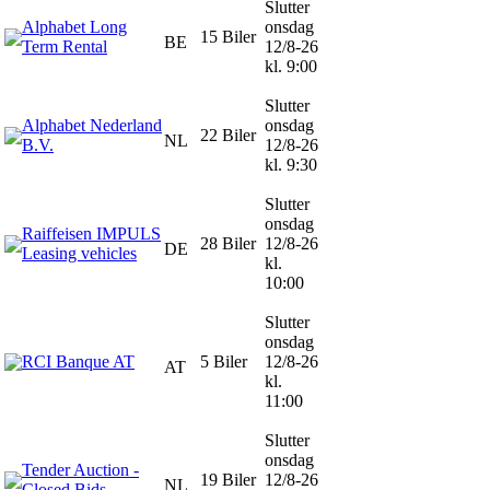
Slutter
Alphabet Long
onsdag
15 Biler
BE
Term Rental
12/8-26
kl. 9:00
Slutter
Alphabet Nederland
onsdag
22 Biler
NL
B.V.
12/8-26
kl. 9:30
Slutter
onsdag
Raiffeisen IMPULS
28 Biler
12/8-26
DE
Leasing vehicles
kl.
10:00
Slutter
onsdag
RCI Banque AT
5 Biler
12/8-26
AT
kl.
11:00
Slutter
onsdag
Tender Auction -
19 Biler
12/8-26
NL
Closed Bids