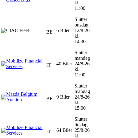
kl.
11:00
Slutter
onsdag
CIAC Fleet
6 Biler
12/8-26
BE
kl.
14:30
Slutter
mandag
Mobilize Financial
40 Biler
24/8-26
IT
Services
kl.
11:00
Slutter
mandag
Mazda Belgium
9 Biler
24/8-26
BE
Auction
kl.
15:00
Slutter
tirsdag
Mobilize Financial
64 Biler
25/8-26
IT
Services
kl.