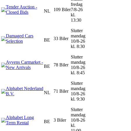
fredag
Tender Auction -
109 Biler
7/8-26
NL
Closed Bids
kl.
13:30
Slutter
Damaged Cars
mandag
33 Biler
BE
Selection
10/8-26
kl. 8:30
Slutter
Ayvens Carmarket -
mandag
78 Biler
BE
New Arrivals
10/8-26
kl. 8:45
Slutter
Alphabet Nederland
mandag
71 Biler
NL
B.V.
10/8-26
kl. 9:30
Slutter
mandag
Alphabet Long
3 Biler
10/8-26
BE
Term Rental
kl.
11:00