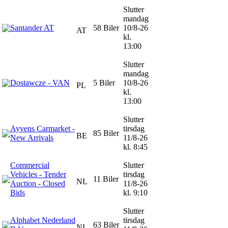
Slutter
mandag
Santander AT
58 Biler
10/8-26
AT
kl.
13:00
Slutter
mandag
Dostawcze - VAN
5 Biler
10/8-26
PL
kl.
13:00
Slutter
Ayvens Carmarket -
tirsdag
85 Biler
BE
New Arrivals
11/8-26
kl. 8:45
Commercial
Slutter
Vehicles - Tender
tirsdag
11 Biler
NL
Auction - Closed
11/8-26
Bids
kl. 9:10
Slutter
Alphabet Nederland
tirsdag
63 Biler
NL