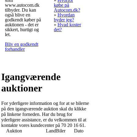
som
»
Hvorfor
www.autocom.dk
købe på
tilbyder. Du kan
Autocom.dk?
også blive en
»
Hvordan
godkendt køber på
byder jeg?
auktionen - det er
»
Hvad koster
sikkert, hurtigt og
det?
let.
Bliv en godkendt
forhandler
Igangværende
auktioner
For yderligere information og for at se bilerne
på den igangværende auktion skal du klikke
på linkene forneden. Har du brug for
yderligere assistance, er du velkommen til at
kontakte vores kundecenter på 70 20 16 61.
Auktion
Land
Biler
Dato