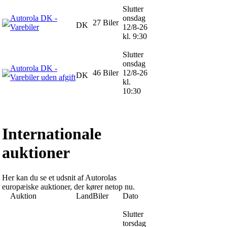
Slutter
Autorola DK -
onsdag
27 Biler
DK
Varebiler
12/8-26
kl. 9:30
Slutter
onsdag
Autorola DK -
46 Biler
12/8-26
DK
Varebiler uden afgift
kl.
10:30
Internationale
auktioner
Her kan du se et udsnit af Autorolas
europæiske auktioner, der kører netop nu.
Auktion
Land
Biler
Dato
Slutter
torsdag