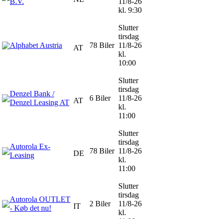
B.V.
11/8-26
kl. 9:30
Slutter
tirsdag
Alphabet Austria
78 Biler
11/8-26
AT
kl.
10:00
Slutter
tirsdag
Denzel Bank /
6 Biler
11/8-26
AT
Denzel Leasing AT
kl.
11:00
Slutter
tirsdag
Autorola Ex-
78 Biler
11/8-26
DE
Leasing
kl.
11:00
Slutter
tirsdag
Autorola OUTLET
2 Biler
11/8-26
IT
- Køb det nu!
kl.