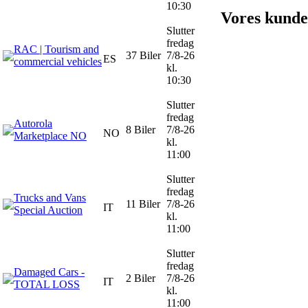
10:30
Vores kundec
Slutter
fredag
RAC | Tourism and
37 Biler
7/8-26
ES
commercial vehicles
kl.
10:30
Slutter
fredag
Autorola
8 Biler
7/8-26
NO
Marketplace NO
kl.
11:00
Slutter
fredag
Trucks and Vans
11 Biler
7/8-26
IT
Special Auction
kl.
11:00
Slutter
fredag
Damaged Cars -
2 Biler
7/8-26
IT
TOTAL LOSS
kl.
11:00