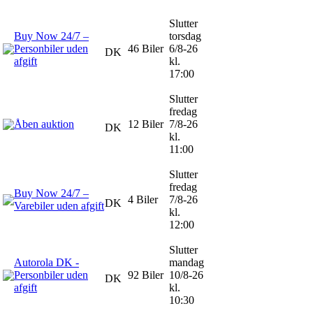
Slutter
Buy Now 24/7 –
torsdag
Personbiler uden
46 Biler
6/8-26
DK
afgift
kl.
17:00
Slutter
fredag
Åben auktion
12 Biler
7/8-26
DK
kl.
11:00
Slutter
fredag
Buy Now 24/7 –
4 Biler
7/8-26
DK
Varebiler uden afgift
kl.
12:00
Slutter
Autorola DK -
mandag
Personbiler uden
92 Biler
10/8-26
DK
afgift
kl.
10:30