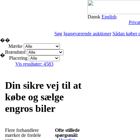
Dansk
English
Priva
Søg
Igangværende auktioner
Sådan køber 
�
�
Mærke
Brændstof
�
Placering
Vis resultater: 4583
Din sikre vej til at
købe og sælge
engros biler
Flere forhandlere
Ofte stillede
mærker de fordele
spørgsmål: