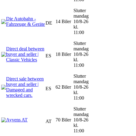
Slutter
mandag
Die Autobahn -
14 Biler
10/8-26
DE
Fahrzeuge & Geräte
kl.
11:00
Slutter
Direct deal between
mandag
buyer and seller |
18 Biler
10/8-26
ES
Classic Vehicles
kl.
11:00
Slutter
Direct sale between
mandag
buyer and seller |
62 Biler
10/8-26
ES
Damaged and
kl.
wrecked cars.
11:00
Slutter
mandag
Ayvens AT
70 Biler
10/8-26
AT
kl.
11:00