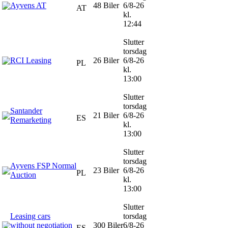
Ayvens AT
48 Biler
6/8-26
AT
kl.
12:44
Slutter
torsdag
RCI Leasing
26 Biler
6/8-26
PL
kl.
13:00
Slutter
torsdag
Santander
21 Biler
6/8-26
ES
Remarketing
kl.
13:00
Slutter
torsdag
Ayvens FSP Normal
23 Biler
6/8-26
PL
Auction
kl.
13:00
Slutter
Leasing cars
torsdag
without negotiation
300 Biler
6/8-26
ES