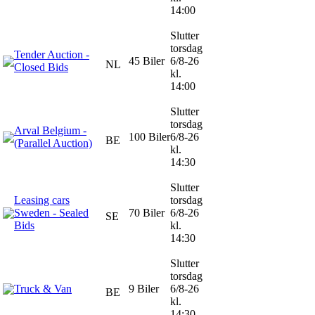
14:00
Slutter
torsdag
Tender Auction -
45 Biler
6/8-26
NL
Closed Bids
kl.
14:00
Slutter
torsdag
Arval Belgium -
100 Biler
6/8-26
BE
(Parallel Auction)
kl.
14:30
Slutter
Leasing cars
torsdag
Sweden - Sealed
70 Biler
6/8-26
SE
Bids
kl.
14:30
Slutter
torsdag
Truck & Van
9 Biler
6/8-26
BE
kl.
14:30