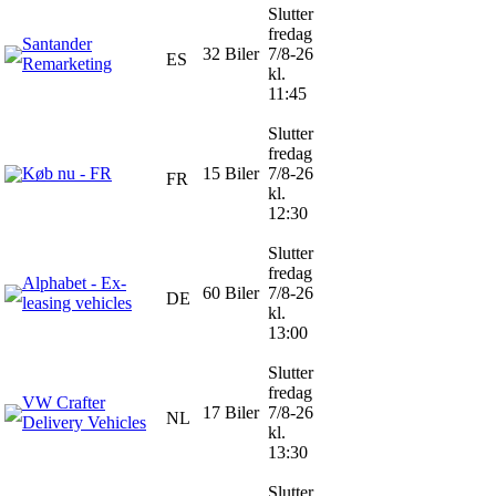
Slutter
fredag
Santander
32 Biler
7/8-26
ES
Remarketing
kl.
11:45
Slutter
fredag
Køb nu - FR
15 Biler
7/8-26
FR
kl.
12:30
Slutter
fredag
Alphabet - Ex-
60 Biler
7/8-26
DE
leasing vehicles
kl.
13:00
Slutter
fredag
VW Crafter
17 Biler
7/8-26
NL
Delivery Vehicles
kl.
13:30
Slutter