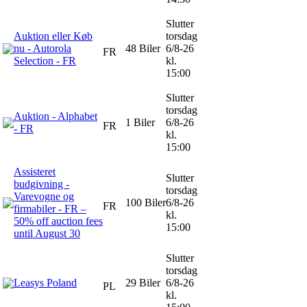
Slutter
Auktion eller Køb
torsdag
nu - Autorola
48 Biler
6/8-26
FR
Selection - FR
kl.
15:00
Slutter
torsdag
Auktion - Alphabet
1 Biler
6/8-26
FR
- FR
kl.
15:00
Assisteret
Slutter
budgivning -
torsdag
Varevogne og
100 Biler
6/8-26
FR
firmabiler - FR –
kl.
50% off auction fees
15:00
until August 30
Slutter
torsdag
Leasys Poland
29 Biler
6/8-26
PL
kl.