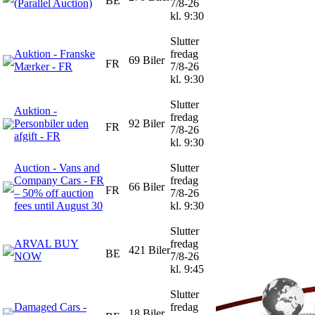
BE
(Parallel Auction)
7/8-26
kl. 9:30
Slutter
Auktion - Franske
fredag
69 Biler
FR
Mærker - FR
7/8-26
kl. 9:30
Slutter
Auktion -
fredag
Personbiler uden
92 Biler
FR
7/8-26
afgift - FR
kl. 9:30
Auction - Vans and
Slutter
Company Cars - FR
fredag
66 Biler
FR
– 50% off auction
7/8-26
fees until August 30
kl. 9:30
Slutter
ARVAL BUY
fredag
421 Biler
BE
NOW
7/8-26
kl. 9:45
Slutter
Damaged Cars -
fredag
18 Biler