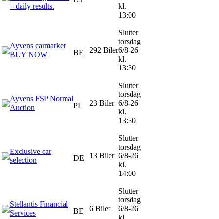
– daily results.
kl.
13:00
Slutter
torsdag
Ayvens carmarket
292 Biler
6/8-26
BE
BUY NOW
kl.
13:30
Slutter
torsdag
Ayvens FSP Normal
23 Biler
6/8-26
PL
Auction
kl.
13:30
Slutter
torsdag
Exclusive car
13 Biler
6/8-26
DE
selection
kl.
14:00
Slutter
torsdag
Stellantis Financial
6 Biler
6/8-26
BE
Services
kl.