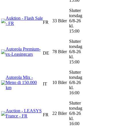
15:00
Slutter
torsdag
Auktion - Flash Sale
33 Biler
6/8-26
FR
- FR
kl.
15:00
Slutter
torsdag
Autorola Premium-
78 Biler
6/8-26
DE
ex-Leasingcars
kl.
15:00
Slutter
Autorola Mix -
torsdag
Meno di 150.000
10 Biler
6/8-26
IT
km
kl.
16:00
Slutter
torsdag
Auction - LEASYS
22 Biler
6/8-26
FR
France - FR
kl.
16:00