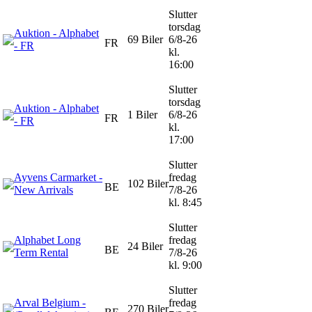
Slutter
torsdag
Auktion - Alphabet
69 Biler
6/8-26
FR
- FR
kl.
16:00
Slutter
torsdag
Auktion - Alphabet
1 Biler
6/8-26
FR
- FR
kl.
17:00
Slutter
Ayvens Carmarket -
fredag
102 Biler
BE
New Arrivals
7/8-26
kl. 8:45
Slutter
Alphabet Long
fredag
24 Biler
BE
Term Rental
7/8-26
kl. 9:00
Slutter
Arval Belgium -
fredag
270 Biler