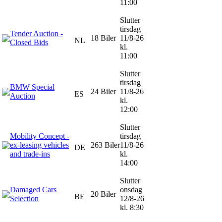
11:00
Slutter
tirsdag
Tender Auction -
18 Biler
11/8-26
NL
Closed Bids
kl.
11:00
Slutter
tirsdag
BMW Special
24 Biler
11/8-26
ES
Auction
kl.
12:00
Slutter
Mobility Concept -
tirsdag
ex-leasing vehicles
263 Biler
11/8-26
DE
and trade-ins
kl.
14:00
Slutter
Damaged Cars
onsdag
20 Biler
BE
Selection
12/8-26
kl. 8:30