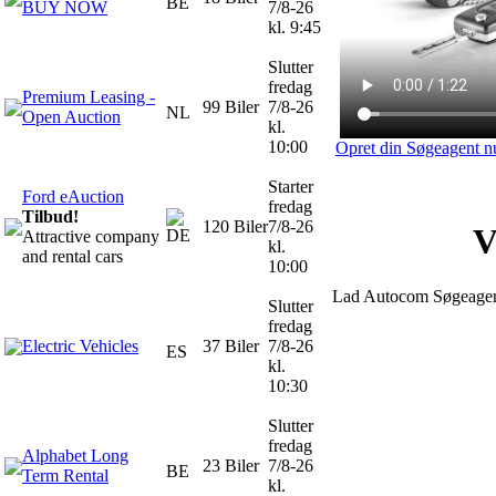
BE
BUY NOW
7/8-26
kl. 9:45
Slutter
fredag
Premium Leasing -
99 Biler
7/8-26
NL
Open Auction
kl.
10:00
Opret din Søgeagent n
Starter
Ford eAuction
fredag
Tilbud!
120 Biler
7/8-26
V
DE
Attractive company
kl.
and rental cars
10:00
Lad Autocom Søgeagent h
Slutter
fredag
Electric Vehicles
37 Biler
7/8-26
ES
kl.
10:30
Slutter
fredag
Alphabet Long
23 Biler
7/8-26
BE
Term Rental
kl.